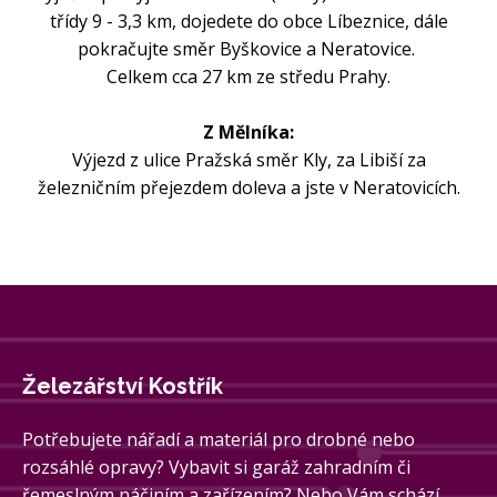
třídy 9 - 3,3 km, dojedete do obce Líbeznice, dále
pokračujte směr Byškovice a Neratovice.
Celkem cca 27 km ze středu Prahy.
Z Mělníka:
Výjezd z ulice Pražská směr Kly, za Libiší za
železničním přejezdem doleva a jste v Neratovicích.
Železářství Kostřík
Potřebujete nářadí a materiál pro drobné nebo
rozsáhlé opravy? Vybavit si garáž zahradním či
řemeslným náčiním a zařízením? Nebo Vám schází