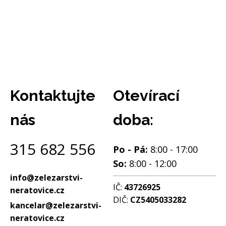
Kontaktujte
Otevírací
nás
doba:
315 682 556
Po - Pá:
8:00 - 17:00
So:
8:00 - 12:00
info@zelezarstvi-
IČ:
43726925
neratovice.cz
DIČ:
CZ5405033282
kancelar@zelezarstvi-
neratovice.cz