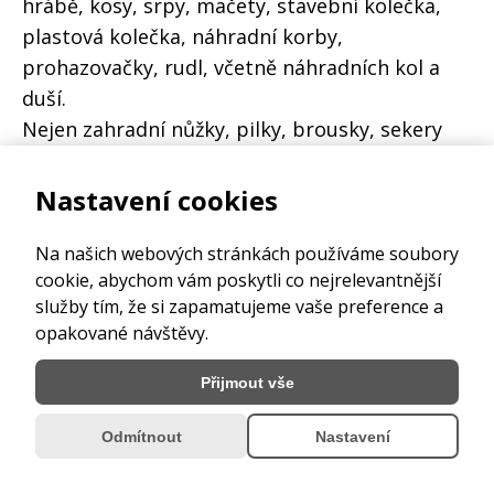
hrábě, kosy, srpy, mačety, stavební kolečka,
plastová kolečka, náhradní korby,
prohazovačky, rudl, včetně náhradních kol a
duší.
Nejen zahradní nůžky, pilky, brousky, sekery
máme od Extol a Fiskaru. Postřikovače ruční i
tlakové, čerpadla kalová i na čistou vodu,
Nastavení cookies
konve a hadice, včetně spojovacích
komponentů mame stále skladem.
Na našich webových stránkách používáme soubory
cookie, abychom vám poskytli co nejrelevantnější
Plastové květináče, truhlíky, zemina, netkaná
služby tím, že si zapamatujeme vaše preference a
textilie, hnojiva a postřiky. Máme také pytle na
opakované návštěvy.
ořechy, zrní, provazy, lana a gumové lana a
popruhy.
Přijmout vše
Pro Váš odpočinek prodáváme i zahradní
plastový nábytek, zahradní přenosné grily
Odmítnout
Nastavení
včetní uhlí a briket.