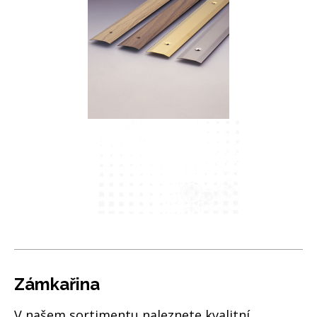
Zámkařina
V našem sortimentu naleznete kvalitní