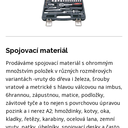
Spojovací materiál
Prodáváme spojovací materiál s ohromným
množstvím položek v různých rozměrových
variantách -vruty do dřeva i železa, šrouby
vratové a metrické s hlavou válcovou na imbus,
6hrannou, zápustnou, matice, podložky,
závitové tyče a to nejen s povrchovou úpravou
pozink a i nerez A2; hmoždinky, kotvy, oka,
kladky, řetězy, karabiny, ocelová lana, zemní
vruty, patky, úhelníky, spojovací desky a často