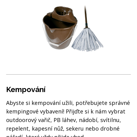
Kempování
Abyste si kempování užili, potřebujete správné
kempingové vybavení! Přijďte si k nám vybrat
outdoorový vařič, PB láhev, nádobí, svítilnu,
repelent, kapesní nůž, sekeru nebo drobné
nářadí, které vždy přijde vhod.